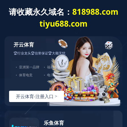
开云体育「中国」官网登录·入
口
设为开云体育「中国」官网登录·入口
|
加入收藏
网站开云体育「中国」官网登录·入口
关于我们
公司介绍
售后服务声明
保留信息
公司资质
产品中心
toa-dkk
开云体育「中国」官网登录·入口
氨氮配件
codmax
英国WHATMAN 沃特曼滤纸
罗威邦
默克