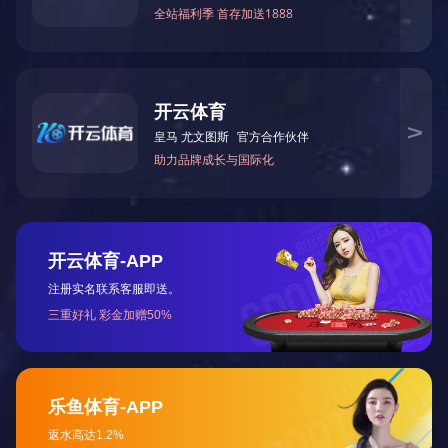
离子色谱仪几大部件的清洗与维护
2019-02-20
sc200水质分析仪**操作
2019-02-14
hach试剂的特点
2019-01-28
哈希hach电极物理简介
2019-01-07
sc200水质分析仪的基本原理
2019-01-02
多参数水质分析仪主要特点
2018-12-20
sc200水质分析仪的特性
2018-12-13
哈希浊度仪系统组成
2018-12-07
哈希hach电极的定义
2018-12-03
浊度仪主要特点
2018-11-26
hach公司产品的优势介绍
2018-11-16
水质分析仪的注意事项