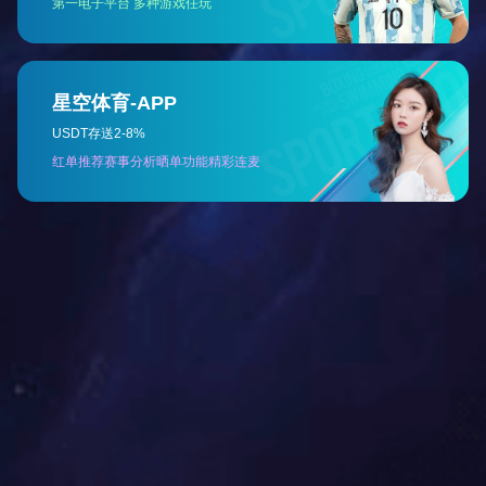
开云体育「中国」官网登录·入口
氨氮配件
codmax
英国WHATMAN 沃特曼滤纸
罗威邦
默克
默克试纸
|
哈希水质仪器
比色计、分光光度计及消解反应器
|
哈希配件
hach试剂
哈希在线水质仪器
奥立龙仪器