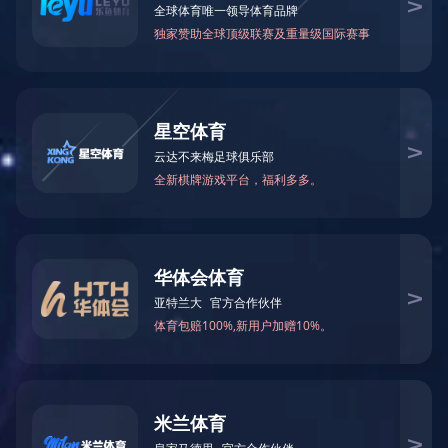
哈希水质仪器
哈希配件
hach试剂
哈希在线水质仪器
奥立龙仪器
奥立龙在线
奥立龙配件、耗材
美国Nalgene 耗材
美国优特
德国肖特
美国凯迈
意大利哈纳
美国戴安
德国WTW
梅特勒 托利多
赛多利斯
德国IKA
美国奥豪斯
德国艾本德
开云体育「中国」官网登录·入口
技术文章
资料下载
成功案例
荣誉证书
开云体育「中国」官网登录·入口