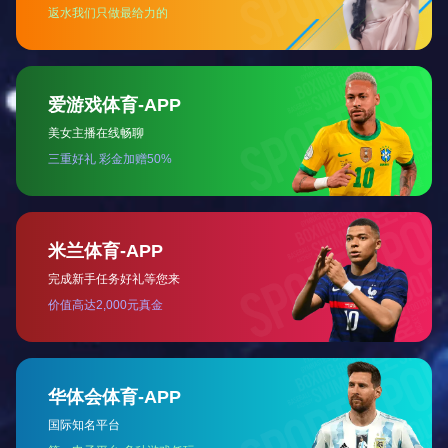
佛山哈希氨氮试剂26069-45特价
青岛哈希药剂