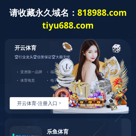
开云体育「中国」官网登录·入
口
设为开云体育「中国」官网登录·入口
|
加入收藏
网站开云体育「中国」官网登录·入口
关于我们
公司介绍
售后服务声明
保留信息
公司资质
产品中心
toa-dkk
开云体育「中国」官网登录·入口
氨氮配件
codmax
英国WHATMAN 沃特曼滤纸
罗威邦
默克