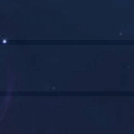
誉证书
开云体育「中国」官网登录·入口