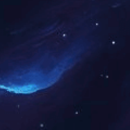
哈希配件
hach试剂
哈希在线水质仪器
奥立龙仪器
奥立龙在线
奥立龙配件、耗材
美国Nalgene 耗材
美国优特
德国肖特
美国凯迈
意大利哈纳
美国戴安