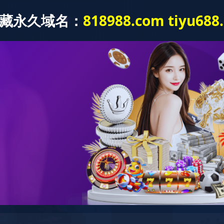
口
021-62200332
18930213620