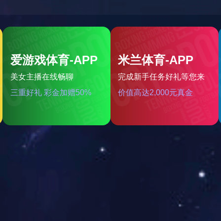
哈希试剂cod，哈希浊度仪，dr900，美国哈希hach，
录·入口
电导检测器,抑制器的维护
电导检测器,抑制器,进样阀以及色谱柱等，离子色谱仪维护方
，泵头内比较重要的部件就是单向阀，宝石杆，高压密封圈，一
使用仪器，也要定期进行清洗工作。