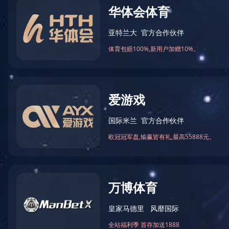
hach试剂
哈希在线水质仪器
奥立龙仪器
奥立龙在线
奥立龙配件、耗材
美国Nalgene 耗材
美国优特
德国肖特
美国凯迈
意大利哈纳
美国戴安
德国WTW
梅特勒 托利多
赛多利斯
德国IKA
美国奥豪斯
德国艾本德
开云体育「中国」官网登录·入口
技术文章
资料下载
成功案例
荣