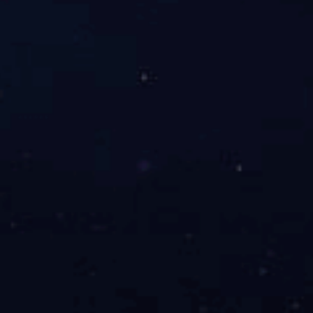
01100
注！