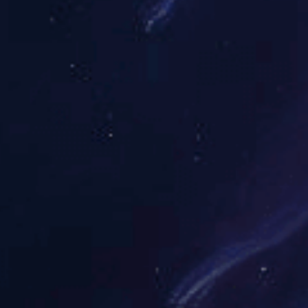
滤头：流动相起始部位，长期置于超纯水中，保持湿润状态
的污染，引起压力不稳，流速不定。
电导检测器：也是定期冲洗，如果你一段时间不使用仪器，
不够，一般是定期通水维护为好。
抑制器：抑制器*重要的是内部要保持湿润，所以如果长期不
流，否则内部的交换膜会被电解干裂，造成损坏。
进样阀：进样阀如果污染了会很容易造成堵塞和一些莫名其
染。
色谱柱：色谱柱在淋洗液的环境中密封保存就可以了，尽量避
质，另外色谱柱*难承受有机物和重金属的干扰，进样品尽量
上一篇：
暂无
下一篇：
哈希试剂cod介绍
联系人：方经理
联系电话：021-62200332
移动电话：189-3021-3620
地址：上海市闵行区虹中路395号3-A
Email：
邮编：201100
公司网址：//bjpctx.com
QQ：
2661264481
联系人：赵工