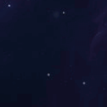
合作品牌
+更多
美国奥豪斯
德国IKA
赛多利斯
梅特勒 托利多
德国WTW
美国戴安
意大利哈纳
美国凯迈
美国ESC