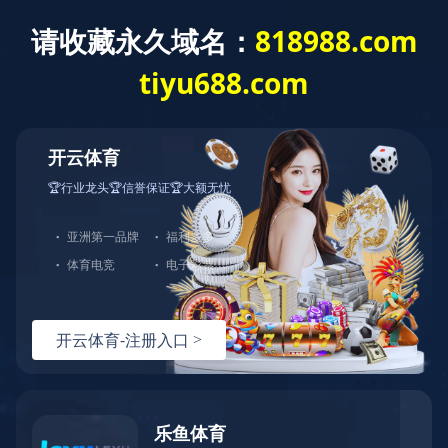
开云体育「中国」官网登录·入
口
设为开云体育「中国」官网登录·入口
|
加入收藏
网站开云体育「中国」官网登录·入口
关于我们
公司介绍
售后服务声明
保留信息
公司资质
产品中心
toa-dkk
开云体育「中国」官网登录·入口
氨氮配件
codmax
英国WHATMAN 沃特曼滤纸
罗威邦
默克