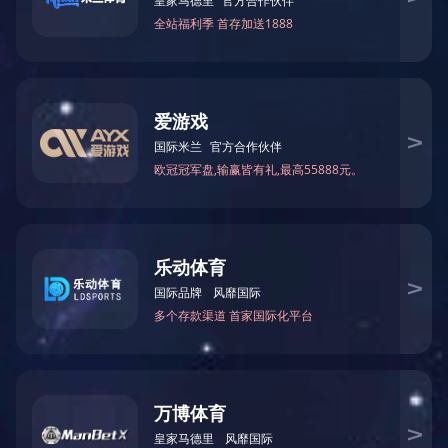
产品搜索：
关键字：
，哈希浊度仪，dr900，美国哈希hach，哈希配件，hac
品牌列表