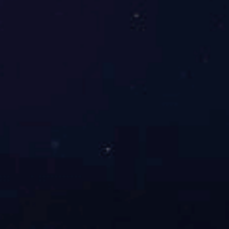
德国WTW
美国戴安
意大利哈纳
美国凯迈
美国ESC
德国肖特
美国优特
美国thermo 热电
Copyright@ 2003-2026
开云体育「中国」官网登录·入口
版权
所有
电话：021-62200332
地址：上海市闵行区虹中路395号3-A
邮政编号：201100
上海植茂新热卖产品上线：
//yizshow.com/v-U710G75586
欢