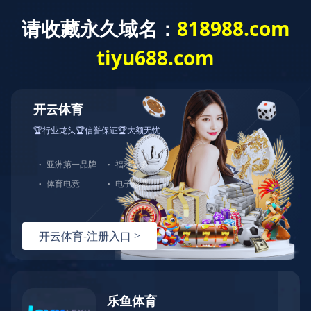
开云体育「中国」官网登录·入
口
设为开云体育「中国」官网登录·入口
|
加入收藏
网站开云体育「中国」官网登录·入口
关于我们
公司介绍
售后服务声明
保留信息
公司资质
产品中心
toa-dkk
开云体育「中国」官网登录·入口
氨氮配件
codmax
英国WHATMAN 沃特曼滤纸
罗威邦
默克