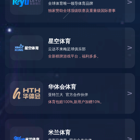
哈希水质仪器
哈希配件
hach试剂
哈希在线水质仪器
奥立龙仪器
奥立龙在线
奥立龙配件、耗材
美国Nalgene 耗材
美国优特
德国肖特
美国凯迈
意大利哈纳
美国戴安
德国WTW
梅特勒 托利多
赛多利斯
德国IKA
美国奥豪斯
德国艾本德
开云体育「中国」官网登录·入口
技术文章
资料下载
成功案例
荣誉证书
开云体育「中国」官网登录·入口