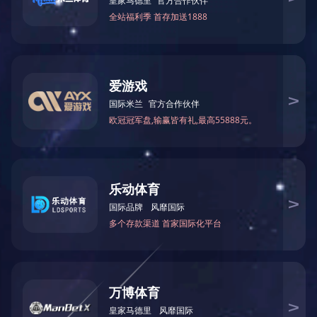
产品搜索：
关键字：
希hach，哈希配件，hach试剂，哈希hach电极，ha
品牌列表
联系人：方经理
联系电话：021-62200332
移动电话：189-3021-3620
地址：上海市闵行区虹中路395号3-A