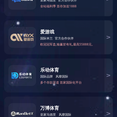
产品搜索：
关键字：
hach，哈希配件，hach试剂，哈希hach电极，hac
成功案例