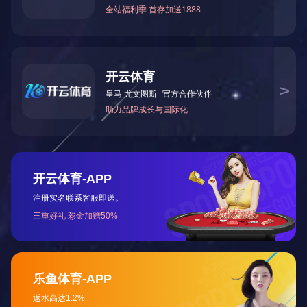
哈希两项技术被评为“水利先进实用技术”
哈希“ecolog500地下水位记录仪”和“SLD固定式声学多普
勒流量计”两项先进技术被成功列入《2014年度水利先进
实用技术重点推广指导目录》，并被认定为水利先进实
用技术，这将成为水利建设与管理部门采用先进技术的
重要依据。
联系人：方经理
联系电话：021-62200332
移动电话：189-3021-3620
地址：上海市闵行区虹中路395号3-A
Email：
邮编：201100
公司网址：//bjpctx.com
QQ：
2661264481
联系人：赵工