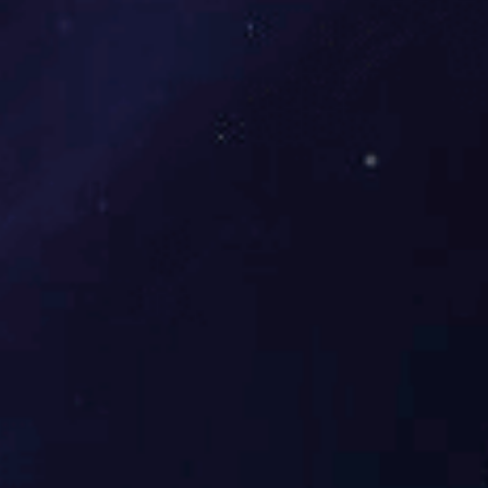
toa-dkk
开云体育「中国」官网登录·入口
氨氮配件
codmax
英国WHATMAN 沃特曼滤纸
罗威邦
默克
默克试纸
|
哈希水质仪器
比色计、分光光度计及消解反应器
|
哈希配件
hach试剂
哈希在线水质仪器
奥立龙仪器