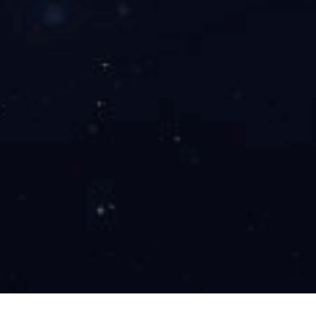
德国IKA
赛多利斯
梅特勒 托利多
德国WTW
美国戴安
意大利哈纳
美国凯迈
美国ESC
德国肖特
美国优特
美国thermo 热电