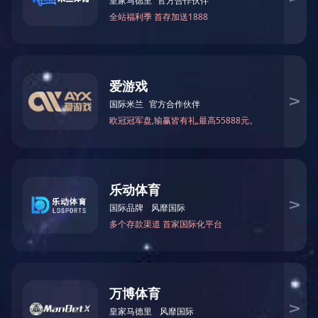
产品搜索：
关键字：
ch，哈希配件，hach试剂，哈希hach电极，hach
开云体育「中国」官网登录·入口
开云体育「中国」官网登录·入口
>>>
开云体育「中国」官网
登录·入口
hach试剂的特点