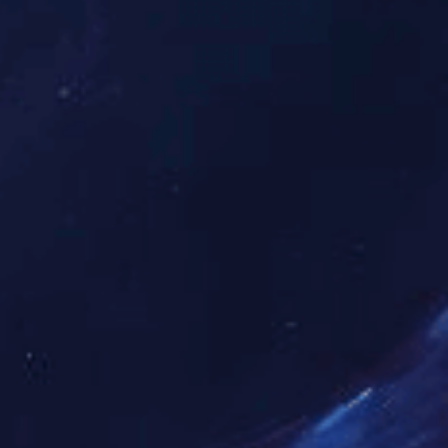
氢氧根离子OH-的浓度都是10-7mol/l，pH值是氢离子浓
之，氢氧根离子过量，则溶液呈碱性。
也取决于溶液的酸碱度。该厂采用了CPS11型pH传感器和
测量精度高、抗干扰性好等特点。当玻璃探头和氢离子接触时，
其转换成标准4～20mA输出。
个电极都有一离子选择膜，会与被测样本中相应的离子产生反
会产生电流，样本，参考电极，参考电极液构成“回路”一边，
主要产品有
哈希消解池
、
dr900
、
美国哈希hach
等。本企业坚持
客放心选购自己心仪的产品。我们将竭诚为您服务！