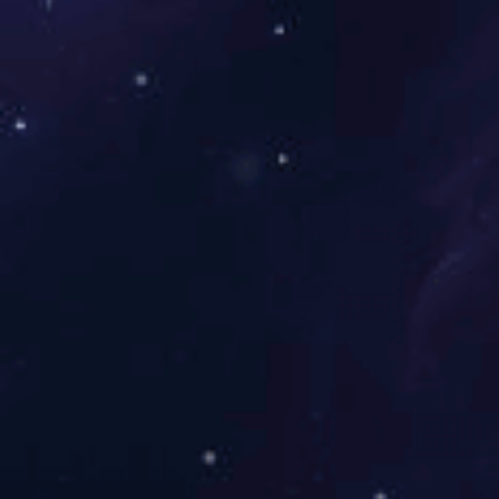
美国凯迈
意大利哈纳
美国戴安
合作品牌
+更多
美国奥豪斯
德国IKA
赛多利斯
梅特勒 托利多
德国WTW
美国戴安