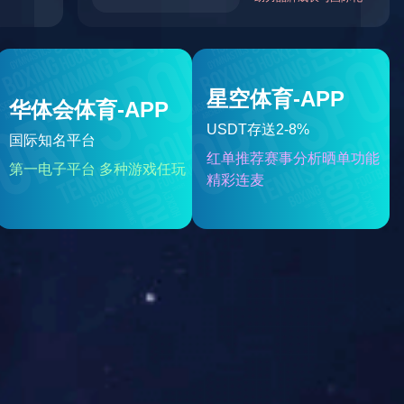
h，哈希配件，hach试剂，哈希hach电极，hach
化对生物的繁殖和生存有很大影响，同时还严重影响活性污泥生