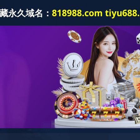
口
021-62200332
18930213620