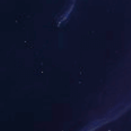
水在化学上是中性的，某些水分子自发地按照下式分解：H2O=H+
度以10为底的对数的负数：pH=-log，因此中性溶液的pH
pH值通常用电位法测量，通常用一个恒定电位的参比电极和测
CPM151型pH变送器。测量电极上有特殊的对pH反应灵
就产生电位。电位是通过悬吊在氯化银溶液中的银丝对照参比电
sc200水质分析仪
主要采用离子选择电极测量法来实现**检测
应，膜是一离子交换器，与离子电荷发生反应而改变了膜电势
膜,内部电极液，内部电极为另一边。
尊敬的客户：
您好，我司是一支技术力量雄厚的高素质的开发群体，为广大
以诚信立业、以品质守业、以进取兴业的宗旨，以更坚定的步
上一篇：
哈希hach电极物理简介
下一篇：
多参数水质分析仪主要特点
联系人：方经理
联系电话：021-62200332
移动电话：189-3021-3620