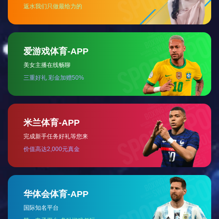
联系人：方经理
联系电话：021-62200332
移动电话：189-3021-3620
地址：上海市闵行区虹中路395号3-A
Email：
邮编：201100
公司网址：//bjpctx.com
QQ：
2661264481
联系人：赵工
联系电话：02162200332
移动电话：18930213620
Email：
QQ：
2661264481
产品中心
toa-dkk
开云体育「中国」官网登录·入口
氨氮配件
codmax