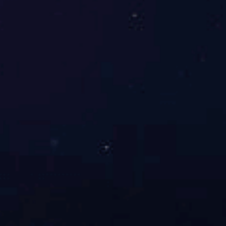
德国WTW
美国戴安
意大利哈纳
美国凯迈
美国ESC
德国肖特
美国优特
美国thermo 热电
Copyright@ 2003-2026
开云体育「中国」官网登录·入口
版权
所有
电话：021-62200332
地址：上海市闵行区虹中路395号3-A
邮政编号：201100
上海植茂新热卖产品上线：
//yizshow.com/v-U710G75586
欢