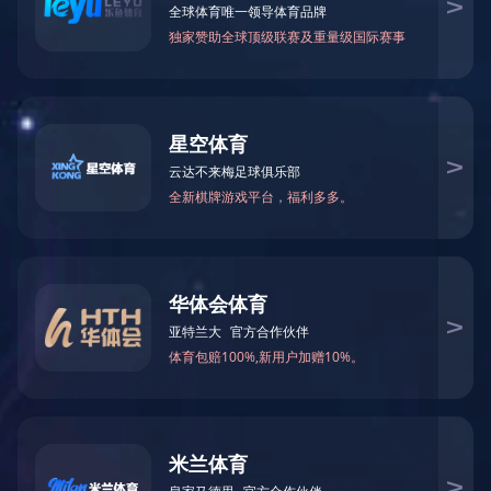
哈希水质仪器
哈希配件
hach试剂
哈希在线水质仪器
奥立龙仪器
奥立龙在线
奥立龙配件、耗材
美国Nalgene 耗材
美国优特
德国肖特
美国凯迈
意大利哈纳
美国戴安
德国WTW
梅特勒 托利多
赛多利斯
德国IKA
美国奥豪斯
德国艾本德
开云体育「中国」官网登录·入口
技术文章
资料下载
成功案例
荣誉证书
开云体育「中国」官网登录·入口