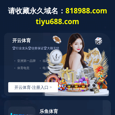
开云体育「中国」官网登录·入
口
设为开云体育「中国」官网登录·入口
|
加入收藏
网站开云体育「中国」官网登录·入口
关于我们
公司介绍
售后服务声明
保留信息
公司资质
产品中心
toa-dkk
开云体育「中国」官网登录·入口
氨氮配件
codmax
英国WHATMAN 沃特曼滤纸
罗威邦
默克