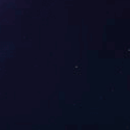
德国WTW
美国戴安
意大利哈纳
美国凯迈
美国ESC
德国肖特
美国优特
美国thermo 热电
Copyright@ 2003-2026
开云体育「中国」官网登录·入口
版权
所有
电话：021-62200332
地址：上海市闵行区虹中路395号3-A
邮政编号：201100