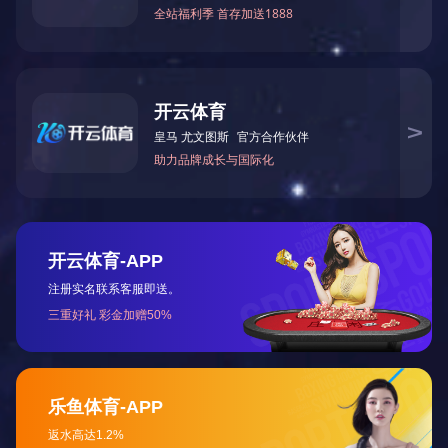
公司资质
联系人：方经理
联系电话：021-62200332
移动电话：189-3021-3620
地址：上海市闵行区虹中路395号3-A
Email：
邮编：201100
公司网址：//bjpctx.com
QQ：
2661264481
联系人：赵工
联系电话：02162200332
移动电话：18930213620
Email：
QQ：
2661264481
产品中心
toa-dkk
开云体育「中国」官网登录·入口
氨氮配件
codmax