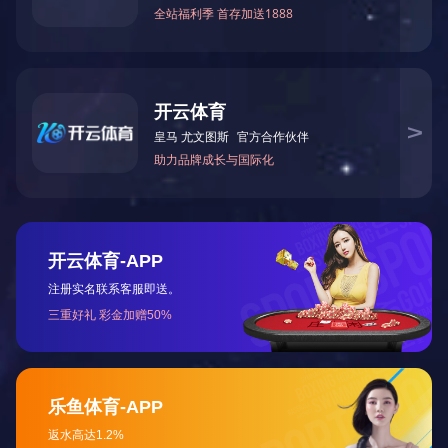
奥立龙(Orion)是美国一家**的电化学分析仪器开发
制造商，现归于赛默飞世尔科技公司(Thermo Fisher
Scientific)旗下的水质分析部门(Water Analysis)，现在
一般称其Thermo Scientific Orion。它的前身为成立
于1956年的热电公司(Thermo Electron Corporation)，
故也有人称奥立龙为热电奥立龙(Thermo Orion)。
发明并生产出世界上**支离子电极——钙离子电极
拥有测量精度高( 0.001级 )的ROSS pH电极
**12个月内不需校正的pH电极（No-Cal）
快速酸碱滴定仪（925Flash Titrator）：世界上快
（2002年）的酸碱滴定仪。纳米技术，无需添加滴
定剂，30秒内完成酸碱滴定。
气相色谱分析加速仪（EZ-Flash）：荣获分析技术
高奖PITTCON EDITOR金奖，提高气相色谱分析速
成度10—20倍。更窄的波峰，更低的分辨率，更低
的检出。