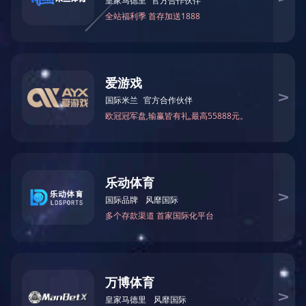
产品搜索：
关键字：
ach，哈希配件，hach试剂，哈希hach电极，hach
技术文章
开云体育「中国」官网登录·入口
>>>
技术文章
奥立龙的成就感