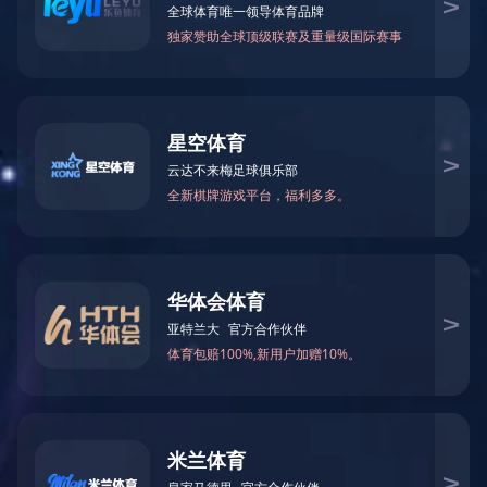
哈希水质仪器
哈希配件
hach试剂
哈希在线水质仪器
奥立龙仪器
奥立龙在线
奥立龙配件、耗材
美国Nalgene 耗材
美国优特
德国肖特
美国凯迈
意大利哈纳
美国戴安
德国WTW
梅特勒 托利多
赛多利斯
德国IKA
美国奥豪斯
德国艾本德
开云体育「中国」官网登录·入口
技术文章
资料下载
成功案例
荣誉证书
开云体育「中国」官网登录·入口