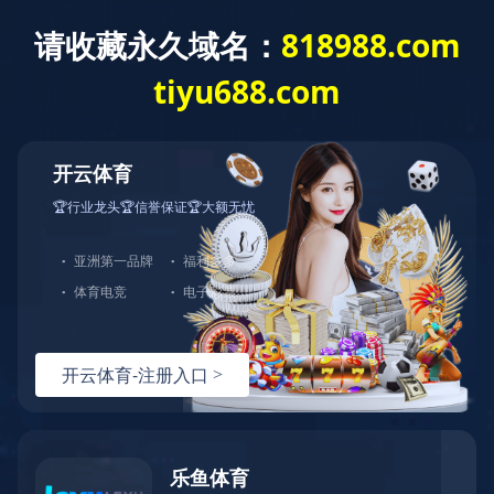
开云体育「中国」官网登录·入
口
设为开云体育「中国」官网登录·入口
|
加入收藏
网站开云体育「中国」官网登录·入口
关于我们
公司介绍
售后服务声明
保留信息
公司资质
产品中心
toa-dkk
开云体育「中国」官网登录·入口
氨氮配件
codmax
英国WHATMAN 沃特曼滤纸
罗威邦
默克