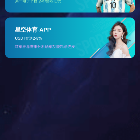
峰，为民族自动化行业作出贡献，欢迎新老顾客放
心选购自己心仪的产品。我们将竭诚为您服务！
上一篇：
奥立龙的成就感
下一篇：
美国哈希HACH COD测试方法-在处理酿酒厂过程用
水中的应用
联系人：方经理
联系电话：021-62200332
移动电话：189-3021-3620
地址：上海市闵行区虹中路395号3-A
Email：
邮编：201100
公司网址：//bjpctx.com
QQ：
2661264481
联系人：赵工
联系电话：02162200332
移动电话：18930213620
Email：
QQ：
2661264481
产品中心
toa-dkk