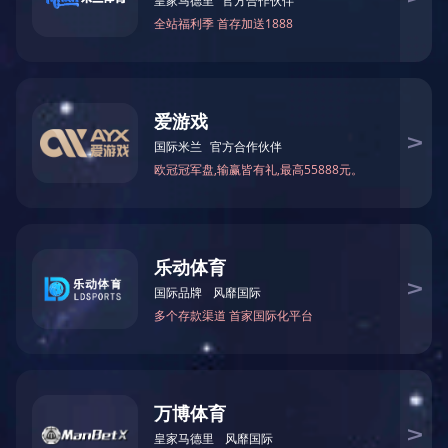
产品搜索：
关键字：
配件，hach试剂，哈希hach电极，hach
技术文章
开云体育「中国」官网登录·入口
>>>
技术文章
浊度仪介绍