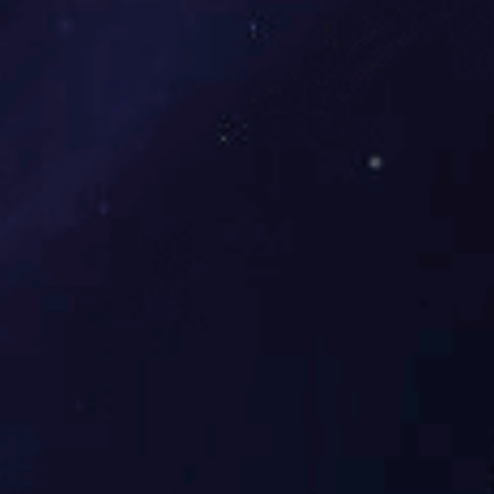
验证码
点击换一张
注：1.可以使用快捷键Alt+S或Ctrl+Enter发送信息!
2.如有必要,请您留下您的详细联系方式!
相关产品
哈希lzv149 哈希氨氮维护包 哈希在线氨氮维护组件LZV149
lzv149
美国哈希/HACH 余氯试剂 货号21055-69 2105569 2105569
哈希HACH1720e/1720E灯泡货号18950-00 (1895000)
美国哈希光度计专用比色瓶
哈希氢氧化钾电解质凝胶ph凝胶 2546902
联系人：方经理
联系电话：021-62200332
移动电话：189-3021-3620
地址：上海市闵行区虹中路395号3-A
Email：
邮编：201100
公司网址：//bjpctx.com