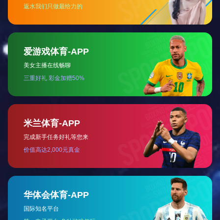
美国哈希/HACH 余氯试剂 货号21055-69 2105569
美国哈希/HACH 余氯试剂 货号21055-69 2105569
适用仪器型号：DR2700分光光度计 DR
890 系列多参数水质分析 DR5000型紫
外可见分光光度计 DR820 多参数水质分
析 DR850 多参数水质分析 DR2800 型
便携式分光光度计 DR3800台式分光光
度计
美国哈希/HACH 余氯试剂 货号21055-69
2105569
大类：**剂指标
参数：游离余氯
量程：0.02-2.00
分析方法：
DPD法
测试次数：100次