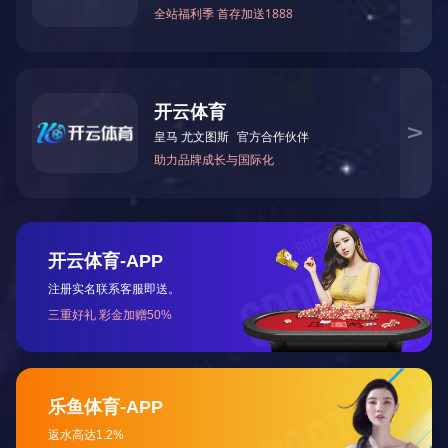
点击看大图
如果您对该产品感兴趣的话,可以
产品名称:
美国哈希/HACH 余氯试剂 货号21055-69 2105569
产品型号:
2105569
产品展商:
美国哈希
产品文档:
无相关文档
简单介绍
美国哈希/HACH 余氯试剂 货号21055-69 2105569 美国
哈希HACH,余氯测试试剂包,p/n.21055-69(2105569) 联
系电话：021 62200332 量程：0.02~2.00 mg/L，可使用
100次。
美国哈希/HACH 余氯试剂 货号21055-69 2105569
的详细介绍
美国哈希/HACH 余氯试剂 货号21055-69 2105569