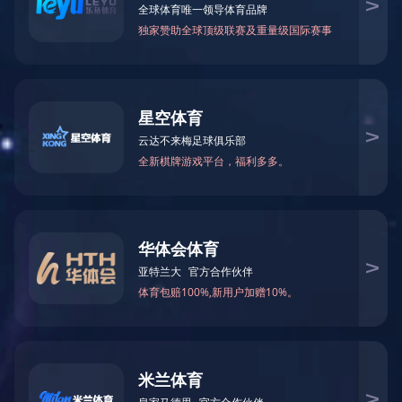
哈希水质仪器
哈希配件
hach试剂
哈希在线水质仪器
奥立龙仪器
奥立龙在线
奥立龙配件、耗材
美国Nalgene 耗材
美国优特
德国肖特
美国凯迈
意大利哈纳
美国戴安
德国WTW
梅特勒 托利多
赛多利斯
德国IKA
美国奥豪斯
德国艾本德
开云体育「中国」官网登录·入口
技术文章
资料下载
成功案例
荣誉证书
开云体育「中国」官网登录·入口