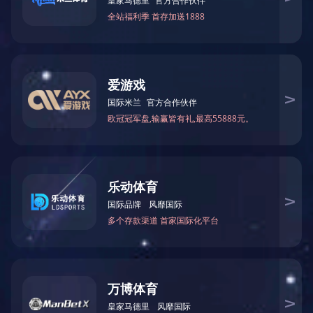
产品搜索：
关键字：
哈希消解池，sc200水质分析仪，哈希试剂co
产品资料
开云体育「中国」官网登录·入口
>>>
产品目录
>>>
默克
>>>
默克试纸
供应merck 1.17925/4 余氯试纸
价格优惠