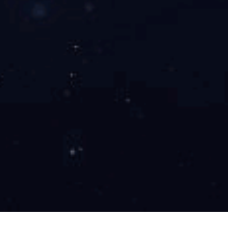
1.10001.0001
过乙酸测试条
100-500 mg/l
100
1.10337.0001
过氧化物测试条
100-1000 mg/l
100
1.10011.0001
过氧化物测试条
0.5-25 mg/l
100
1.10081.0001
过氧化物测试条
1-100 mg/l
100
1.10428.0001
磷酸盐测试条
10-500 mg/l
100
1.10042.0001
钾测试条
250-1500 mg/l
100
1.17920.0001
季胺化合物测试条
10-500 mg/l
100
1.10019.0001
硫酸盐测试条
200-1600 mg/l
100
1.10013.0001
亚硫酸盐测试条
10-400 mg/l
100