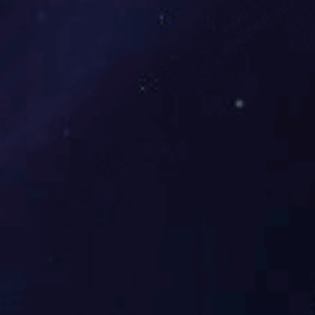
测试次
订货编号
测试项目
测试范围
数
1.10015.0001
铝测试条
10-250mg/l
100
1.10024.0001
铵测试条
10-400mg/l
100
1.17917.0001
砷测试条
0.02-3 mg/l
100
1.17927.0001
砷测试条
0.005-0.5 mg/l
100
1.10023.0001
维生素C测试条
50-2000 mg/l
100
1.10083.0001
钙测试条
10-100 mg/l
60
1.10648.0001
碳酸盐硬度测试条
50-450 mg/l
100