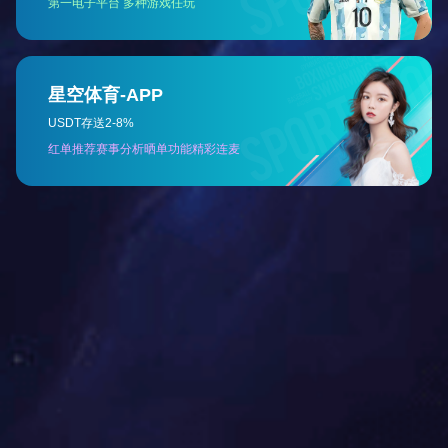
量程宽，覆盖测试参数的多级别测试要求
灵活的运用范围和强大的可移动性
价格相对便宜，对生态和环境无污染
l
简单而高精度的试纸条,能完成溶液中30多种参数的测试
l
测试过程简单明了,结果易于读取就像pH测试条一样
l
包装小巧,所用试剂均装配在测试盒内,便于携带
l
高质量的化学试剂,保证您的测试结果准确可靠.
使用方法
:
1取出一根测试条并迅速盖上密封盖;2沾取被测试样一秒钟取出轻甩干;3等待
一分钟显色后与标准色卡比色读数(个别测试项目可能有别,以操作手册为准)
适用行业和介质
1饮用水2工业用水3污水4循环冷却水5池水6地下水7电镀电解池
试纸技术参数性能表 德国MERCK 1.10080 锰试
纸价格优惠