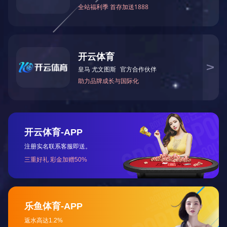
点击看大图
如果您对该产品感兴趣的话,可以
产品名称:
供应德国MERCK 1.10015 铝试纸价格优惠