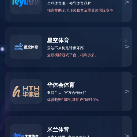
哈希水质仪器
哈希配件
hach试剂
哈希在线水质仪器
奥立龙仪器
奥立龙在线
奥立龙配件、耗材
美国Nalgene 耗材
美国优特
德国肖特
美国凯迈
意大利哈纳
美国戴安
德国WTW
梅特勒 托利多
赛多利斯
德国IKA
美国奥豪斯
德国艾本德
开云体育「中国」官网登录·入口
技术文章
资料下载
成功案例
荣誉证书
开云体育「中国」官网登录·入口