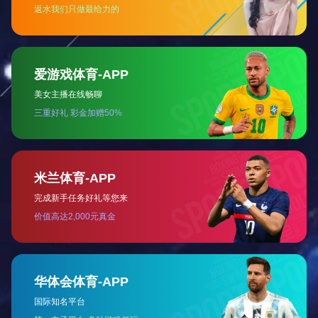
点击看大图
如果您对该产品感兴趣的话,可以
产品名称:
美国哈希HACH COD空气水平阀EXV055-哈希
HACH配件
产品型号:
YY0000091
产品展商:
hach哈希
产品文档:
无相关文档
简单介绍
美国哈希HACH COD空气水平阀EXV055-哈希HACH
配件 美国哈希HACH COD空气水平阀EXV055-哈希
HACH配件 YY0000091
美国哈希HACH COD空气水平阀EXV055-哈希HACH配件
的
详细介绍