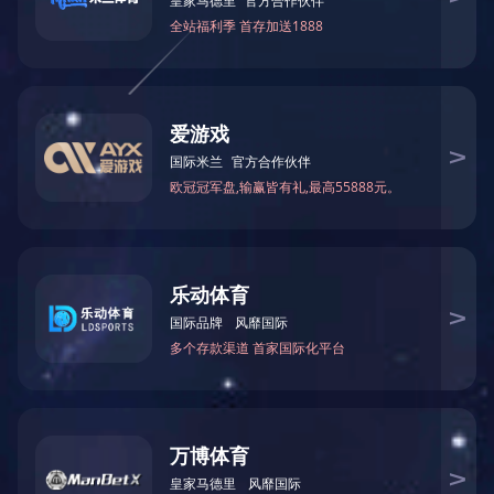
产品搜索：
关键字：
ach，哈希配件，hach试剂，哈希hach电极，hach
产品资料
开云体育「中国」官网登录·入口
>>>
产品目录
>>>
哈希配件
美国哈希HACH COD空气水平
阀EXV055-哈希HACH配件