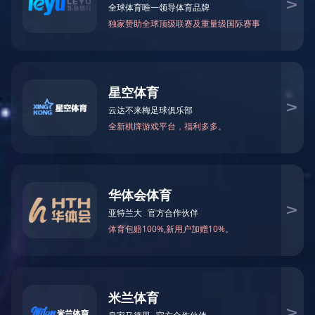
哈希水质仪器
哈希配件
hach试剂
哈希在线水质仪器
奥立龙仪器
奥立龙在线
奥立龙配件、耗材
美国Nalgene 耗材
美国优特
德国肖特
美国凯迈
意大利哈纳
美国戴安
德国WTW
梅特勒 托利多
赛多利斯
德国IKA
美国奥豪斯
德国艾本德
开云体育「中国」官网登录·入口
技术文章
资料下载
成功案例
荣誉证书
开云体育「中国」官网登录·入口